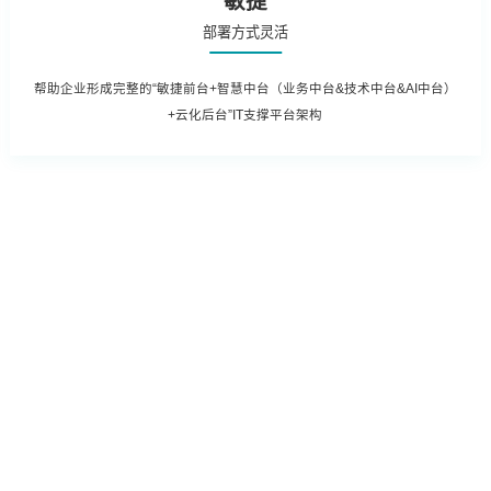
敏捷
部署方式灵活
帮助企业形成完整的“敏捷前台+智慧中台（业务中台&技术中台&AI中台）
+云化后台”IT支撑平台架构