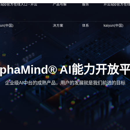
app官方在线入口 - 开云
产品与解
服务
开云app官方在线
yun(中国)
决方案
体系
kaiyun(中国)
lphaMind® AI能力开放
企业级AI中台的成熟产品，用户的发展就是我们前进的目标