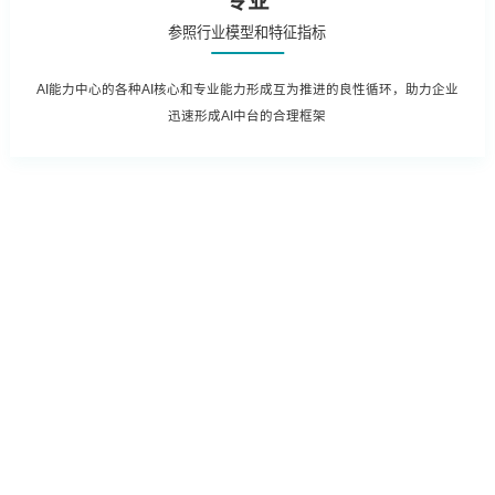
专业
参照行业模型和特征指标
AI能力中心的各种AI核心和专业能力形成互为推进的良性循环，助力企业
迅速形成AI中台的合理框架