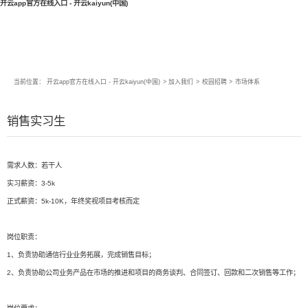
开云app官方在线入口 - 开云kaiyun(中国)
当前位置：
开云app官方在线入口 - 开云kaiyun(中国)
>
加入我们
>
校园招聘
>
市场体系
销售实习生
需求人数：若干人
实习薪资：3-5k
正式薪资：5k-10K，年终奖视项目考核而定
岗位职责：
1、负责协助通信行业业务拓展，完成销售目标；
2、负责协助公司业务产品在市场的推进和项目的商务谈判、合同签订、回款和二次销售等工作；