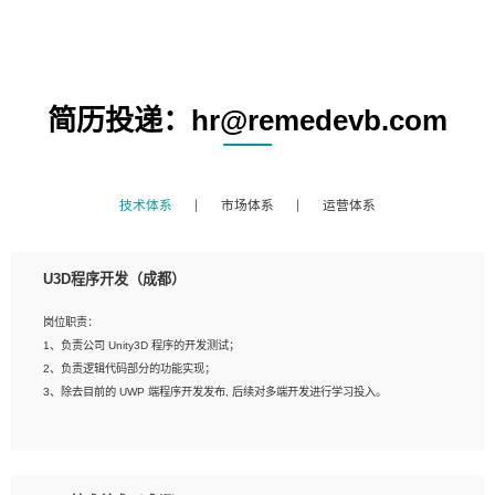
简历投递：hr@remedevb.com
技术体系
市场体系
运营体系
U3D程序开发（成都）
岗位职责：
1、负责公司 Unity3D 程序的开发测试；
2、负责逻辑代码部分的功能实现；
3、除去目前的 UWP 端程序开发发布, 后续对多端开发进行学习投入。
岗位要求：
1、全日制本科相关专业，具有相关开发经验?年以上；