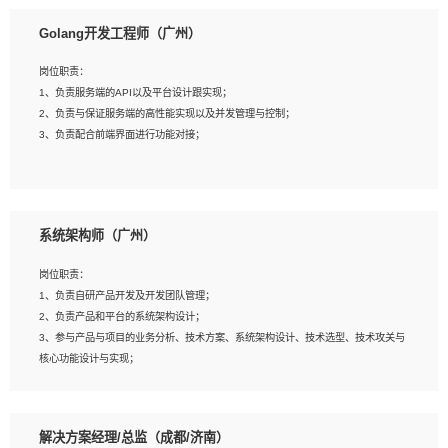
1、本科以上相关专业毕业，拥有三年以上相关数据工作经验经验。
Golang开发工程师（广州）
2、熟悉PostgreSQL、redis、MongoDB、ElasticSearch等开源数据库运维管理，
拥有开发经验优先。
岗位职责：
3、熟悉Oracle、MySQL、SQLServer中一种或多种优先。
1、负责服务端的API以及平台设计跟实现；
4、熟悉Hadoop、HBASE、Spark等大数据平台优先。
2、负责与保证服务端的高性能实现以及并发管理与控制；
5、熟悉linux或任意一种unix操作系统，如有较强操作系统侧工作经验者优先。
3、负责配合前端界面进行功能对接；
6、具备丰富的项目实施经验，较强的自我学习能力。
7、责任心强，为人友好，沟通能力强，具有良好的团队意识。
岗位要求：
1、本科及以上学历，计算机相关专业；
系统架构师（广州）
2、1年以上Golang开发工作经验，能独立完成相应项目开发；
3、基础扎实、熟悉数据结构与算法，熟悉多线程、多进程、IO复用等并发编程思维
岗位职责：
与实现，熟悉常用开源框架及设计模式；
1、负责自研产品开发及开发团队管理；
4、熟悉Golang、连接池、消息队列等组件使用、熟悉后端开发、测试、调试流程
2、负责产品和平台的系统架构设计；
跟工具使用；
3、参与产品与项目的业务分析、技术方案、系统架构设计、技术选型、技术攻关与
5、对技术有激情，喜欢钻研，能快速接受和掌握新技术，学习能力和工作责任心
核心功能设计与实现；
强，良好的沟通表达能力和团队协作能力。
4、根据业务及技术发展，做前瞻性的技术分析、研究及应用；
5、根据业务架构设计与业务需求，上接业务设计下接系统设计，编写系统概要设
计，指导技术骨干进行系统详细设计。
解决方案经理/总监（成都/济南）