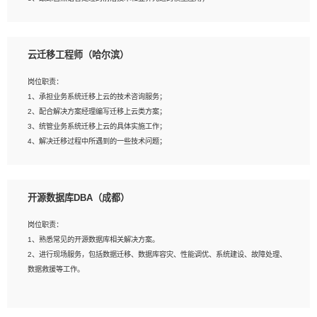
4、负责问答系统的搭建和知识图谱的建立；
云迁移工程师（哈尔滨）
岗位要求：
1、1年及以上自然语言处理方向研究或工作经验，统招本科及以上学历；
岗位职责：
2、熟悉tensorflow，keras，pytorch等常规深度学习框架，快速根据客户需求实现
1、承担业务系统迁移上云的技术咨询服务；
有效的模型；
2、配合解决方案经理编写迁移上云类方案；
3、熟悉掌握至少一种编程语言，如：Python，Java；
3、统管业务系统迁移上云的具体实施工作；
4、 熟悉NLP相关算法与实现；
4、解决迁移过程中所遇到的一些技术问题；
5、至少有一次及以上问答系统的项目实践，熟悉问答系统全流程开发者优先；
6、有较强的问题分析和处理能力，良好的团队合作意识；
7、 参与过相关竞赛或科研项目者优先。
岗位要求：
开源数据库DBA（成都）
1、专科及以上学历，三年以上工作经验，计算机等相关专业；
2、具备常见业务系统资源评估、部署优化和故障排查的能力；
岗位职责：
3、熟悉常见操作系统、存储、网络、 IO 等相关原理；
1、熟悉常见的开源数据库相关解决方案。
4、具有迁移工具实操经验，具备P2V、V2V迁移能力；
2、进行现场服务，包括数据迁移、数据库容灾、性能调优、系统建设、故障处理、
5、熟练华为、VMware虚拟化、云计算及云存储技术；
数据救援等工作。
6、熟悉主流数据库、应用服务器、中间件部署架构和运维方法；
7、具备资源池迁移、应用及数据迁移、异构数据迁移相关经验；
8、具有HCIE/H3CIE/VMware/阿里云等云计算方向认证者优先；
岗位要求：