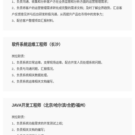
1、负责沟通、收集和分析客户方在业务监管和分析方面的运营管理需求；
4、熟悉OPENCV、HALCON等常用图像处理软件，熟练进行图像处理；
2、负责将客户的运营管理需求转化成完整的需求文档；及时了解业界趋势，汇总客
5、熟悉主流的分类算法、聚类算法和关联分析算法原理，能熟练使用神经网络算法
户反馈意见并与后台研发积极沟通，从而提升产品在市场中的竞争力；
的进行业务建模；
3、配合客户整理项目汇报材料。
6、对OCR领域有深入的研究，熟悉模型调参，压缩和整型化方法；
7、熟悉mysql、oracle、MongoDB、redis等其中一种数据库使用。
岗位要求：
软件系统运维工程师（长沙）
1、3年以上运营或解决方案的工作经验。
2、具备良好的逻辑能力、沟通能力和文字处理能力，能够从海量数据中发现关键特
岗位职责：
征，可独立提出完整的优化方案,并推动方案执行达成结果；熟练使用PPT、
1、负责系统日常运维，支撑现场运维，配合开发人员处理系统问题。
WORD、EXCEL等办公软件；
2、负责与沟通问题，汇报情况。
3、深入理解公司各项AI产品和技术信息；具有较强的文档编写能力，能独立撰写
3、负责系统相关数据处理。
PPT、方案建议书等，面试时需携带个人制作的专业PPT文件进行展示。
4、负责系统运维相关文档编写。
5、负责现场对接客户，沟通事项。
JAVA开发工程师（北京/哈尔滨/合肥/福州）
岗位要求：
1、计算机相关专业本科以上学历，1年以上软件系统运维经验。
岗位职责：
2、精通linux命令。
1、负责系统功能需求的开发测试上线；
3、熟悉oracle、mysql 数据库。
2、负责相关文档的编写；
4、善于沟通，具有良好的团队合作精神和协作能力。