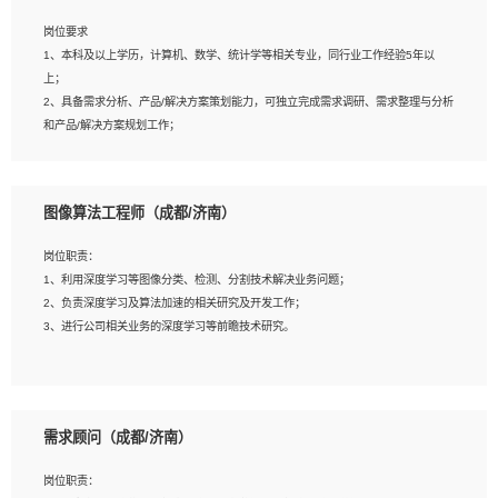
岗位要求
岗位要求：
1、本科及以上学历，计算机、数学、统计学等相关专业，同行业工作经验5年以
1、全日制统招本科及以上学历，计算机相关专业毕业，5年以上开发工作经验；
上；
2、具有扎实的java编程功底和良好的编码习惯，有分布式、多线程及高并发系统开
2、具备需求分析、产品/解决方案策划能力，可独立完成需求调研、需求整理与分析
发经验和性能调优经验尤佳；熟悉JVM调优；掌握基础中间件、基础架构方案和云
和产品/解决方案规划工作；
平台、云产品功能特性，熟练使用相关平台的功能和了解其背后实现机制；
3、逻辑缜密，对用户产品/解决方案体验敏感，对数据敏感，有产品/解决方案意
3、精通主流开发框架经验，精通一门主流开发语言；熟悉主流开源框架源码；
识，有主见，以数据为驱动，以结果为导向；
4、具有一定的大中型项目参与经验，有中间件、基础组件和框架的研发经验，具备
4、具有丰富的AI产品/解决方案解决方案经验，能够针对客户的需求，快速响应输出
研发管理流程建设经验；
图像算法工程师（成都/济南）
相关的解决方案，包括视频分析、图像识别、NLP、OCR、机器学习等；
5、熟悉Spring、Mybatis等开源框架和常用apache组件,熟悉Web服务端开发的各
5、具备AI技术背景，掌握TensorFlow、PyTorch、Spark MLlib、SK-Learn等常见
种常用框架和技术Springboot、Shiro、springcloud等；熟悉Linux常用命令和了解
岗位职责：
AI算法框架，对人脸识别、目标检测、图像识别、OCR、NLP等AI算法有深刻理
常用脚本语言，较丰富的线上系统运维经验，复杂问题排查思路清晰。
1、利用深度学习等图像分类、检测、分割技术解决业务问题；
解。具有AI平台级产品/解决方案从业经验者优先。具有大数据技术背景者优先；
2、负责深度学习及算法加速的相关研究及开发工作；
6、具备良好的客户意识与沟通能力，善于学习思考、创新与团队协作，认真负责、
3、进行公司相关业务的深度学习等前瞻技术研究。
执行力与抗压力强。
岗位要求：
1、统招本科以上学历，图形图像、计算机或数学相关专业；
需求顾问（成都/济南）
2、2年以上图像处理开发经验，熟悉python和spark开发；
3、熟练使用TensorFlow、Theano、Keras 及 Caffe 任意一种主流深度学习框架搭
岗位职责：
建深度学习系统环境；