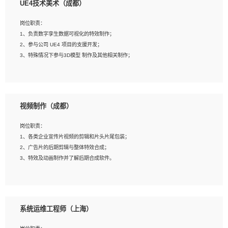
UE4技术美术（成都）
2、熟练掌握 Unity3D 程序开发，精通 C# 语言开发；
3、具有大量插件的使用调试经历，开发测试过 UWP 端程序者优先；
岗位职责：
4、有良好的沟通能力和团队合作意识；
1、负责数字孪生数据可视化的特效制作；
5、开发过 HoloLens 程序者优先。
2、参与公司 UE4 项目的支援开发；
3、特殊情况下参与3D模型 制作及其他相关制作；
岗位要求：
1、全日制本科以上学历，美术、动画相关专业毕业，具有相关效果制作经验2年以
视频制作（成都）
上；
2、熟练掌握 Particle 或 Niagara 制作特效模块；
岗位职责：
3、想象力丰富, 有一定的艺术审美深度；
1、各类企业宣传片视频的剪辑和片头片尾包装；
4、有良好的场景特效搭建功底；
2、广告片的后期剪辑与整体特效合成；
5、熟悉 3Ds Max 或者 Maya；
3、特效及动画制作并了解后期合成软件。
6、有良好的沟通能力和团队合作意识；
7、参与过建筑结构表现相关项目者优先
岗位要求：
1、热爱影视，责任心强，有强烈的兴趣和后期制作的主观能动性；
系统运维工程师（上海）
2、熟练使用After Effect、Photo Shop、熟练掌握视频剪辑和特效包装软件；
3、能对影片后期进行整体调色控制，具备一定审美感；