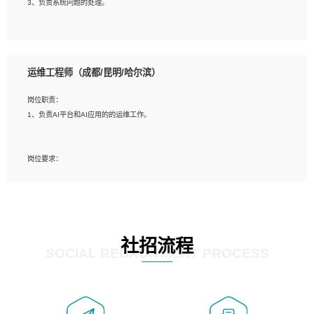
3、负责系统问题的处理。
5、必须有实际的生产环境系统维护经验。
6、有中国移动安全态势系统相关项目经验优先考虑。
岗位要求：
1、精通java编程，熟悉vue和jsp编程；
运维工程师（成都/昆明/哈尔滨）
2、熟悉linux命令；
3、熟练使用springmvc、springcloud、webservice等框架进行开发；
岗位职责：
4、熟练使用oracle、mysql进行开发；
1、负责AI平台和AI应用的的运维工作。
5、熟悉流程开发如使用activiti；
6、计算机相关专业本科以上学历，3年以上开发工作经验。
岗位要求：
1、计算机相关专业，大专以上学历，2年以上开发运维工作经验；
2、必须具备的能力：有丰富的运维开发和K8S运维经验；熟悉K8S、Git、docker
等相关工具使用；熟练掌握Linux环境下的Shell语言 ；工作责任感强、具有良好的
沟通能力、服务意识；
3、掌握Linux环境下的Python编程语言；
社招流程
4、掌握DevOps思想、方法和流程。Jenkins工具使用；
SOCIAL RECRUITMENT PROCESS
5、掌握常见中间件配置与优化，如mysql、nginx等；
6、掌握服务器的维护，熟悉linux系统的常用操作；
7、掌握和第三方系统API接口的维护操作，和安全漏洞扫描的修复工作。