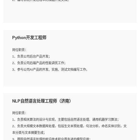
4、有较强的系统需求分析、文档编写能力、沟通能力；
5、具备与多团队合作的经验，良好团队协作精神；
岗位要求：
1、全日制本科及以上学历，计算机相关专业毕业，一年以上前端开发工作经验；
2、熟练掌握HTML、CSS、JavaScript等web相关技术；
Python开发工程师
3、熟悉react/vue/angular任何一种前端框架，熟悉react优先；
4、熟悉webpack配置和git操作；
岗位职责：
5、善于沟通，具有团队意识；
1、负责公司后台产品开发；
2、负责公司后端产品的性能调优工作；
3、参与公司AI产品的开发、实施、测试文档编写工作。
岗位要求:
1、计算机相关专业，本科及以上学历，2年以上后端开发经验，有过运营商项目经
NLP自然语言处理工程师（济南）
验的更佳；
2、熟练python编程语言，熟悉服务端开发流程，熟悉常见的算法和数据结构；
岗位职责：
3、熟悉数据库开发，熟悉Mysql、Oracle、MongoDb数据库应用开发其中一种；
1、负责相关算法的设计与实现，主要包括自然语言处理、通用机器学习算法；
4、熟悉Python Wed框架（Django/Flask...）代码能力优秀，熟悉编码规范和具备
2、负责大规模文本数据库处理，包括生文本预处理，句法分析，命名实体识别，文
良好的文档编写能力）；
本分类与文本摘要生成；
5、沟通表达能力强，具备团队协作能力。
3、跟踪自然语言处理的前沿技术和业界先进的模型应用；