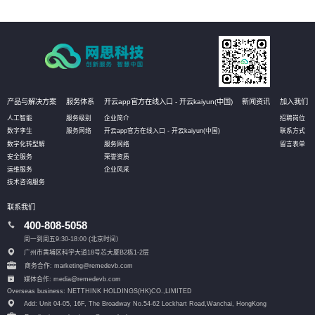
产品与解决方案
服务体系
开云app官方在线入口 - 开云kaiyun(中国)
新闻资讯
加入我们
人工智能
服务级别
企业简介
招聘岗位
数字孪生
服务网络
开云app官方在线入口 - 开云kaiyun(中国)
联系方式
数字化转型解
服务网络
留言表单
安全服务
荣誉资质
运维服务
企业风采
技术咨询服务
联系我们
400-808-5058
周一到周五9:30-18:00 (北京时间）
广州市黄埔区科学大道18号芯大厦B2栋1-2层
商务合作: marketing@remedevb.com
媒体合作: media@remedevb.com
Overseas business: NETTHINK HOLDINGS(HK)CO.,LIMITED
Add: Unit 04-05, 16F, The Broadway No.54-62 Lockhart Road,
Wanchai, HongKong