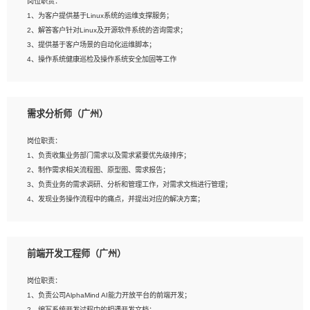
岗位职责：
4、在剪辑上会思考，有一定编导思维；
1、为客户提供基于Linux系统的运维支撑服务；
5、踏实， 勤奋，愿意在工作中不断学习，提高自我；
2、解答客户针对Linux及开源软件系统的咨询需求；
6、能与同事友好相处。
3、提供基于客户场景的自动化运维脚本；
4、操作系统健康巡检及操作系统安全加固等工作
岗位要求：
需求分析师（广州）
1、全日制本科计算机相关专业毕业，3年以上相关工作经验；
2、精通linux操作系统的运行维护，具有故障处理的能力
岗位职责：
3、熟练使用脚本语言，shell/python任一种，熟练使用Ansible
1、负责收集业务部门需求以及需求紧要优先级排序；
4、熟悉linux常见服务、中间件的基本原理、部署以及故障处理，如：Mysql、
2、制作需求相关流程图、原型图、需求报告；
Apache、Nginx、Zabbix、Kafka等
3、负责业务的需求调研、分析和管理工作，对需求文档进行管理；
5、熟悉主流虚拟化技术，如：VMware、KVM
4、发现业务操作流程中的痛点，并提出对应的解决方案；
6、具备网络方面的基础知识，熟悉常见的网络协议，如TCP/IP，转发原理，路由优
5、完成其他上级领导交予的任务和工作。
先级等
7、了解容器技术，熟悉docker或podman
8、有良好的文档编写能力和沟通能力，有RHCE证书优先
前端开发工程师（广州）
岗位要求：
1、本科以上学历，一年以上需求分析相关经验者优先；
岗位职责：
2、熟悉产品及需求规划工具，如:Axure、Xmind、MS Project等；
1、负责公司AlphaMind AI能力开放平台的前端开发；
3、具备良好的交流协调能力，有较强的责任感、工作积极主动；
2、编写系统开发过程中的相遇开发文档；