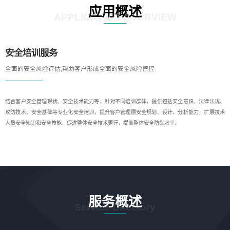
应用概述
APPLICATION OVERVIEW
安全培训服务
全面的安全风险评估,帮助客户形成全面的安全风险管控
结合客户安全管理现状、安全技术能力等，针对不同培训群体，提供包括安全意识、法律法规、
攻防技术、安全基础等专业化安全培训，提升客户管理层安全规划、设计、分析能力，扩展技术
人员安全知识和安全技能，促进整体安全技术更行，提高整体安全防御水平。
服务概述
Service Directory