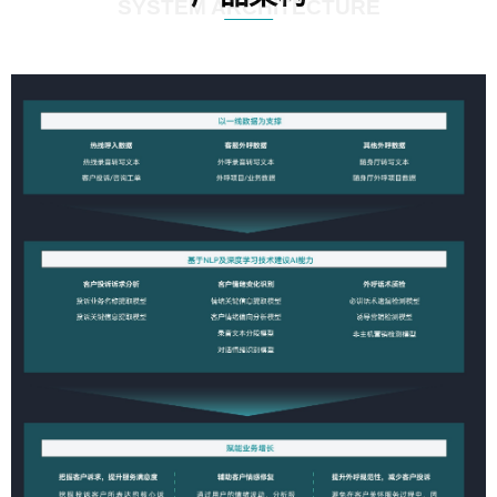
SYSTEM ARCHITECTURE