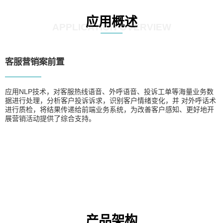
应用概述
APPLICATION OVERVIEW
客服营销案前置
应用NLP技术，对客服热线语音、外呼语音、投诉工单等海量业务数
据进行处理，分析客户投诉诉求，识别客户情绪变化，并 对外呼话术
进行质检，将结果传递给前端业务系统，为改善客户感知、更好地开
展营销活动提供了综合支持。
产品架构