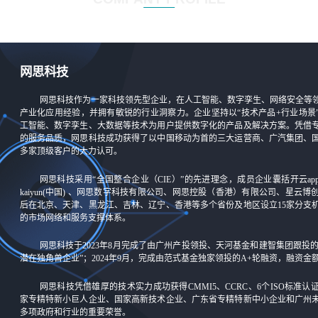
网思科技
网思科技作为一家科技领先型企业，在人工智能、数字孪生、网络安全等
产业化应用经验，并拥有敏锐的行业洞察力。企业坚持以“技术产品+行业场景
工智能、数字孪生、大数据等技术为用户提供数字化的产品及解决方案。凭借
的服务品质，网思科技成功获得了以中国移动为首的三大运营商、广汽集团、
多家顶级客户的大力认可。
网思科技采用“全国整合企业（CIE）”的先进理念，成员企业囊括开云app
kaiyun(中国) 、网思数字科技有限公司、网思控股（香港）有限公司、星云
后在北京、天津、黑龙江、吉林、辽宁、香港等多个省份及地区设立15家分支
的市场网络和服务支撑体系。
网思科技于2023年8月完成了由广州产投领投、天河基金和建智集团跟投
潜在独角兽企业”；2024年9月，完成由范式基金独家领投的A+轮融资，融资
网思科技凭借雄厚的技术实力成功获得CMMI5、CCRC、6个ISO标准
家专精特新小巨人企业、国家高新技术企业、广东省专精特新中小企业和广州
多项政府和行业的重要荣誉。