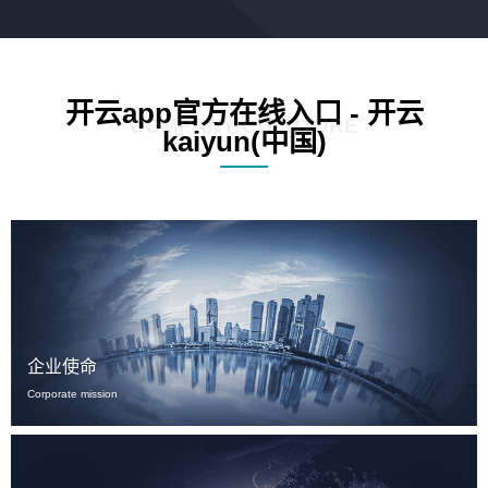
开云app官方在线入口 - 开云
COMPANY CULUTURE
kaiyun(中国)
企业使命
Corporate mission