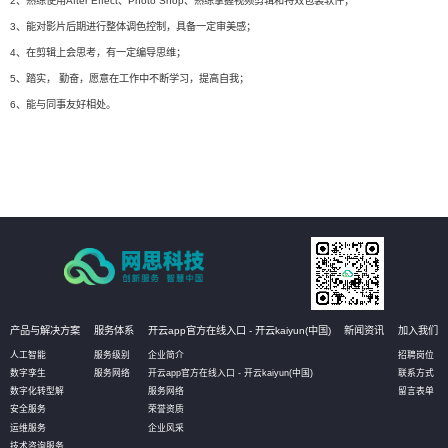
2、熟练使用After Effect、Photo Shop、熟练掌握视频剪辑和特效包装软件；
3、能对影片后期进行整体调色控制，具备一定审美感；
4、在剪辑上会思考，有一定编导思维；
5、踏实， 勤奋，愿意在工作中不断学习，提高自我；
6、能与同事友好相处。
产品与解决方案
服务体系
开云app官方在线入口 - 开云kaiyun(中国)
新闻资讯
加入我们
人工智能
服务级别
企业简介
招聘岗位
数字孪生
服务网络
开云app官方在线入口 - 开云kaiyun(中国)
联系方式
数字化转型解
服务网络
留言表单
安全服务
荣誉资质
运维服务
企业风采
技术咨询服务