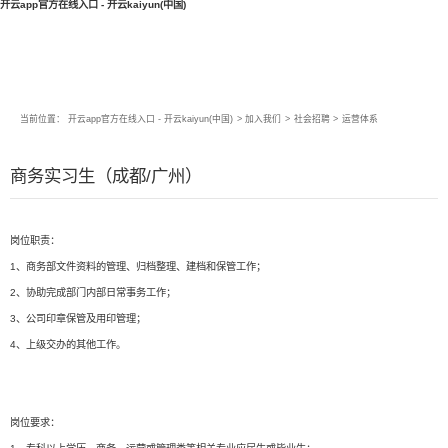
开云app官方在线入口 - 开云kaiyun(中国)
当前位置：
开云app官方在线入口 - 开云kaiyun(中国)
>
加入我们
>
社会招聘
>
运营体系
商务实习生（成都/广州）
岗位职责：
1、商务部文件资料的管理、归档整理、建档和保管工作；
2、协助完成部门内部日常事务工作；
3、公司印章保管及用印管理；
4、上级交办的其他工作。
岗位要求：